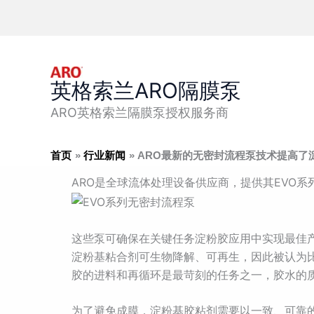
跳
至
内
容
英格索兰ARO隔膜泵
ARO英格索兰隔膜泵授权服务商
首页
行业新闻
ARO最新的无密封流程泵技术提高了
ARO是全球流体处理设备供应商，提供其EVO
这些泵可确保在关键任务淀粉胶应用中实现最佳
淀粉基粘合剂可生物降解、可再生，因此被认为
胶的进料和再循环是最苛刻的任务之一，胶水的
为了避免成膜，淀粉基胶粘剂需要以一致、可靠